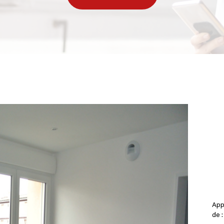
App
de 