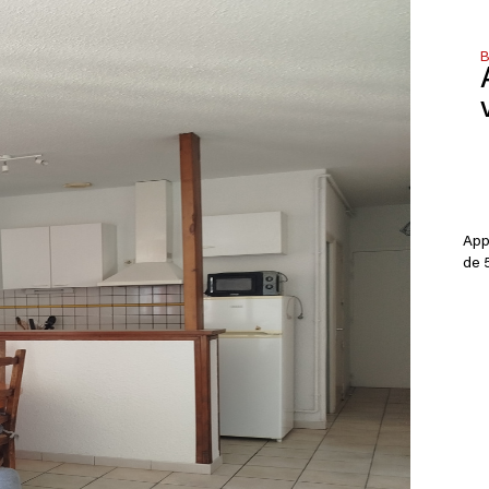
B
App
de 5