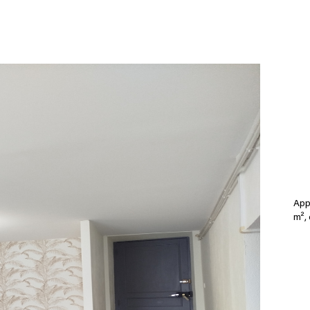
App
m², 