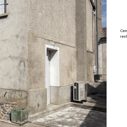
Cen
res