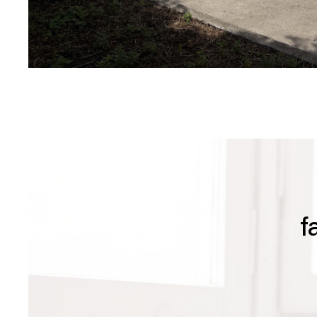
sur ce bien
f