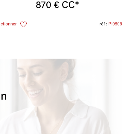
870 €
CC*
ectionner
réf :
PI0508
en