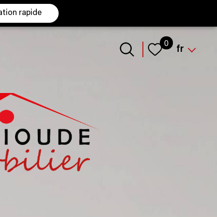
ation rapide
Langue
0
fr