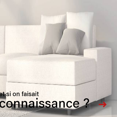
Adhérents
et si on faisait
connaissance ?
artenaires
Admin
Politique RGPD
Cookies