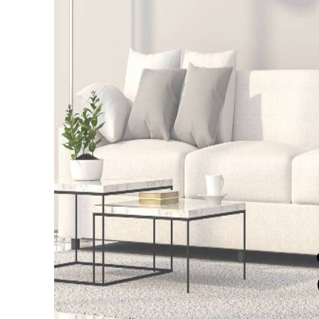
Vous êtes vendeur ?
estimez votre bien dès à présent
wered by Google
Nos honoraires
Plan du site
Mentions légales
P