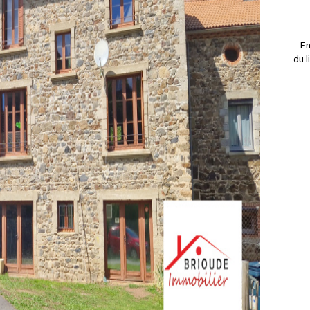
– En
du l