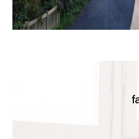
sur ce bien
f