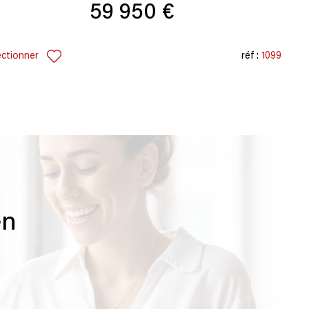
59 950 €
ectionner
réf :
1099
en