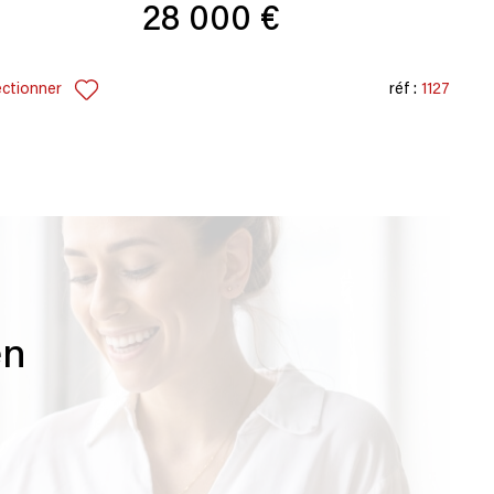
28 000 €
ectionner
réf :
1127
en