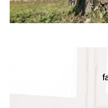
sur ce bien
f