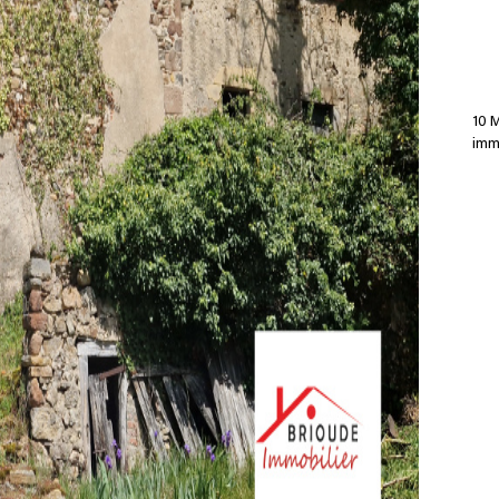
10 
immo